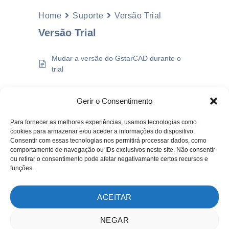
Home
Suporte
Versão Trial
Versão Trial
Mudar a versão do GstarCAD durante o
trial
Gerir o Consentimento
Para fornecer as melhores experiências, usamos tecnologias como
cookies para armazenar e/ou aceder a informações do dispositivo.
SOBRE NÓS
Consentir com essas tecnologias nos permitirá processar dados, como
comportamento de navegação ou IDs exclusivos neste site. Não consentir
Sobre nós
ou retirar o consentimento pode afetar negativamante certos recursos e
Clientes
funções.
Testemunhos
ACEITAR
MÉTODOS DE PAGAMENTO
NEGAR