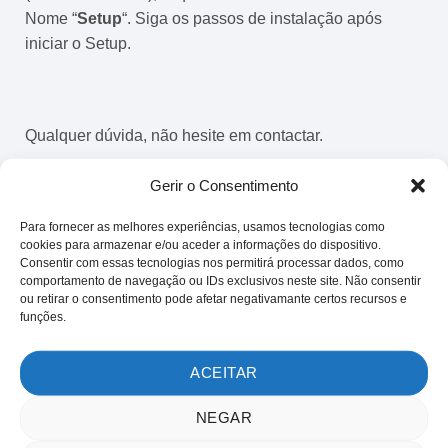
Nome “
Setup
“. Siga os passos de instalação após
iniciar o Setup.
Qualquer dúvida, não hesite em contactar.
Gerir o Consentimento
What are your Feelings
Para fornecer as melhores experiências, usamos tecnologias como
cookies para armazenar e/ou aceder a informações do dispositivo.
Consentir com essas tecnologias nos permitirá processar dados, como
comportamento de navegação ou IDs exclusivos neste site. Não consentir
ou retirar o consentimento pode afetar negativamante certos recursos e
Share This Article :
funções.
ACEITAR
Sem solução? Como podemos ajudar?
NEGAR
Updated on 25/01/2024