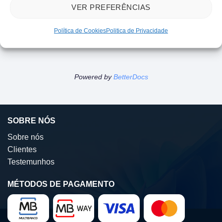
VER PREFERÊNCIAS
Como ativar o VBA
Como ativar o VBA
Política de Cookies
Politica de Privacidade
no GstarCAD
no GstarCAD
Powered by
BetterDocs
SOBRE NÓS
Sobre nós
Clientes
Testemunhos
MÉTODOS DE PAGAMENTO