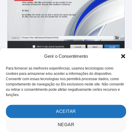
Gerir o Consentimento
Para abrir o
Editor de VBA
vá a menu “
Manage
“e
Para fornecer as melhores experiências, usamos tecnologias como
clique no ícone do “
Visual Basic Editor
” como indicado
cookies para armazenar e/ou aceder a informações do dispositivo.
na imagem:
Consentir com essas tecnologias nos permitirá processar dados, como
comportamento de navegação ou IDs exclusivos neste site. Não consentir
ou retirar o consentimento pode afetar negativamante certos recursos e
funções.
ACEITAR
NEGAR