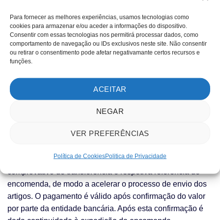
Após a utilização da referência de MB é enviado
Para fornecer as melhores experiências, usamos tecnologias como
automaticamente um e-mail a indicar que o pagamento foi
cookies para armazenar e/ou aceder a informações do dispositivo.
efetuado com sucesso. O pagamento apenas é valido para
Consentir com essas tecnologias nos permitirá processar dados, como
comportamento de navegação ou IDs exclusivos neste site. Não consentir
a GstarCAD após a confirmação por parte da entidade
ou retirar o consentimento pode afetar negativamante certos recursos e
bancária.
funções.
Transferência Bancária
ACEITAR
SOLIDCALC, Lda
NEGAR
IBAN: PT50 0007 0000 0088 3084 8972 3
VER PREFERÊNCIAS
Se optar por este meio de pagamento o cliente deverá
Política de Cookies
Politica de Privacidade
enviar um e-mail para info@gstarcad.pt, com o
comprovativo de transferência e respetiva referência de
encomenda, de modo a acelerar o processo de envio dos
artigos. O pagamento é válido após confirmação do valor
por parte da entidade bancária. Após esta confirmação é