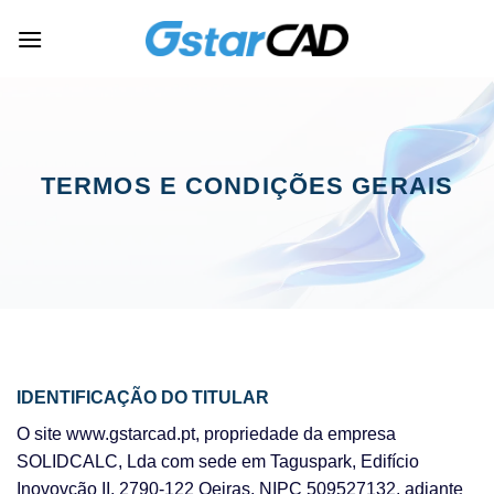
Skip
to
content
TERMOS E CONDIÇÕES GERAIS
IDENTIFICAÇÃO DO TITULAR
O site www.gstarcad.pt, propriedade da empresa
SOLIDCALC, Lda com sede em Taguspark, Edifício
Inovovção II, 2790-122 Oeiras, NIPC 509527132, adiante