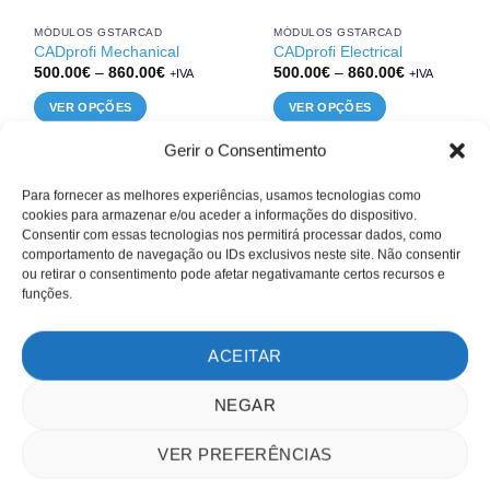
page
MÓDULOS GSTARCAD
MÓDULOS GSTARCAD
CADprofi Mechanical
CADprofi Electrical
Price
Price
500.00
€
–
860.00
€
500.00
€
–
860.00
€
+IVA
+IVA
range:
range:
500.00€
500.00€
VER OPÇÕES
VER OPÇÕES
through
through
860.00€
860.00€
This
This
Gerir o Consentimento
product
product
has
has
Para fornecer as melhores experiências, usamos tecnologias como
multiple
multiple
cookies para armazenar e/ou aceder a informações do dispositivo.
variants.
variants.
Consentir com essas tecnologias nos permitirá processar dados, como
The
The
comportamento de navegação ou IDs exclusivos neste site. Não consentir
options
options
ou retirar o consentimento pode afetar negativamante certos recursos e
may
may
funções.
be
be
chosen
chosen
ACEITAR
on
on
the
the
NEGAR
product
product
page
page
VER PREFERÊNCIAS
MÓDULOS GSTARCAD
CADprofi HVAC