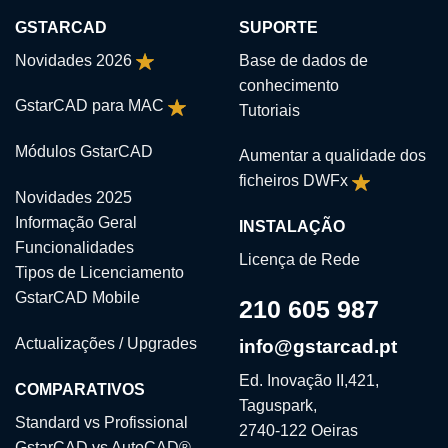
GSTARCAD
SUPORTE
Novidades 2026
Base de dados de
conhecimento
GstarCAD para MAC
Tutoriais
Módulos GstarCAD
Aumentar a qualidade dos
ficheiros DWFx
Novidades 2025
Informação Geral
INSTALAÇÃO
Funcionalidades
Licença de Rede
Tipos de Licenciamento
GstarCAD Mobile
210 605 987
Actualizações / Upgrades
info@gstarcad.pt
Ed. Inovação II,421,
COMPARATIVOS
Taguspark,
Standard vs Profissional
2740-122 Oeiras
GstarCAD vs AutoCAD®