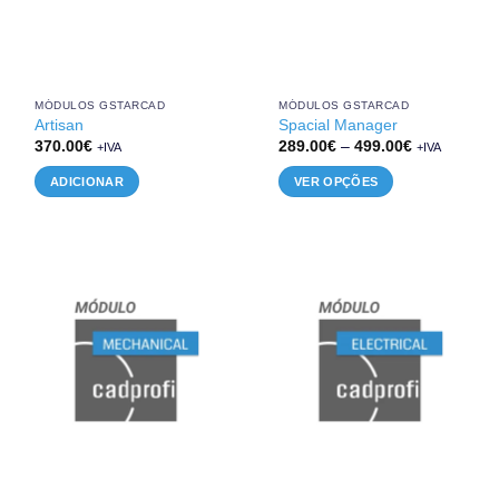
MÓDULOS GSTARCAD
MÓDULOS GSTARCAD
Artisan
Spacial Manager
Price
370.00
€
289.00
€
–
499.00
€
+IVA
+IVA
range:
289.00€
ADICIONAR
VER OPÇÕES
through
499.00€
This
product
has
multiple
variants.
The
options
may
be
chosen
on
the
product