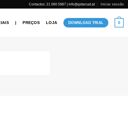
Iniciar sessão
Contactos: 21 060 5987 | info@gstarcad.pt
IAIS
|
PREÇOS
LOJA
0
DOWNLOAD TRIAL