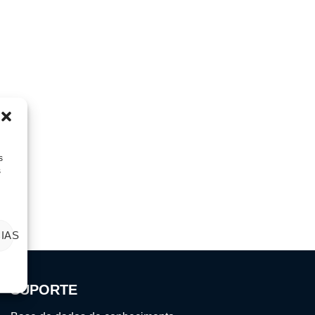
s
s
IAS
SUPORTE