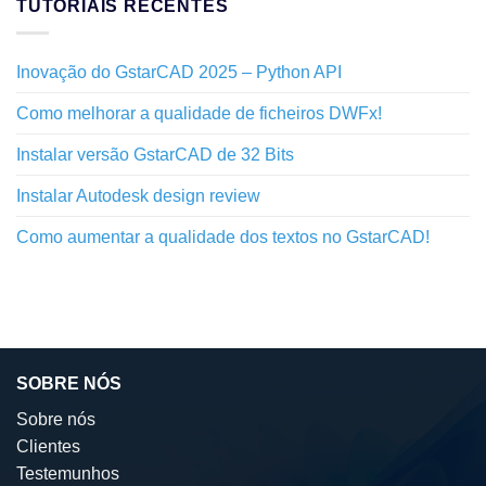
TUTORIAIS RECENTES
Inovação do GstarCAD 2025 – Python API
Como melhorar a qualidade de ficheiros DWFx!
Instalar versão GstarCAD de 32 Bits
Instalar Autodesk design review
Como aumentar a qualidade dos textos no GstarCAD!
SOBRE NÓS
Sobre nós
Clientes
Testemunhos