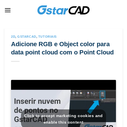
Skip
to
content
2D
,
GSTARCAD
,
TUTORIAIS
Adicione RGB e Object color para
data point cloud com o Point Cloud
Click to accept marketing cookies and
enable this content