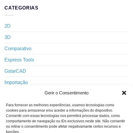
CATEGORIAS
2D
3D
Comparativo
Espress Tools
GstarCAD
Importação
Gerir o Consentimento
Impressão
Interface
Para fornecer as melhores experiências, usamos tecnologias como
cookies para armazenar e/ou aceder a informações do dispositivo.
Layers
Consentir com essas tecnologias nos permitirá processar dados, como
comportamento de navegação ou IDs exclusivos neste site. Não consentir
ou retirar o consentimento pode afetar negativamante certos recursos e
Notícias
funções.