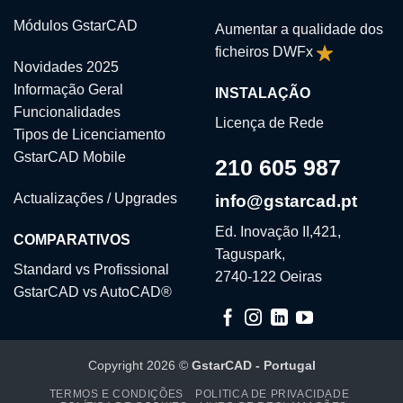
Módulos GstarCAD
Aumentar a qualidade dos
ficheiros DWFx
Novidades 2025
Informação Geral
INSTALAÇÃO
Funcionalidades
Licença de Rede
Tipos de Licenciamento
GstarCAD Mobile
210 605 987
Actualizações / Upgrades
info@gstarcad.pt
Ed. Inovação II,421,
COMPARATIVOS
Taguspark,
Standard vs Profissional
2740-122 Oeiras
GstarCAD vs AutoCAD®
Copyright 2026 ©
GstarCAD - Portugal
TERMOS E CONDIÇÕES
POLITICA DE PRIVACIDADE