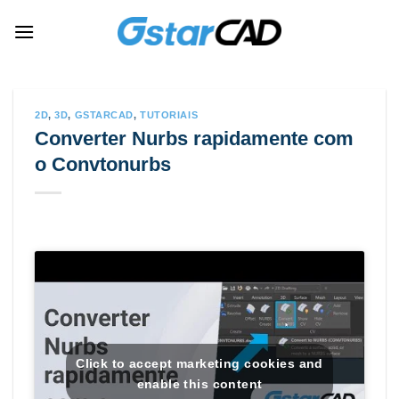
Skip
to
content
2D
,
3D
,
GSTARCAD
,
TUTORIAIS
Converter Nurbs rapidamente com
o Convtonurbs
Click to accept marketing cookies and
enable this content