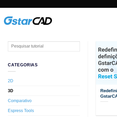
Skip
to
content
PESQUISAR
TUTORIAL
CATEGORIAS
2D
Redefin
3D
GstarCA
Comparativo
Espress Tools