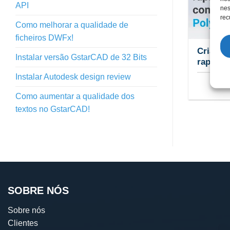
API
nes
rec
Como melhorar a qualidade de
ficheiros DWFx!
Criar m
Instalar versão GstarCAD de 32 Bits
rapidam
Instalar Autodesk design review
Como aumentar a qualidade dos
textos no GstarCAD!
SOBRE NÓS
Sobre nós
Clientes