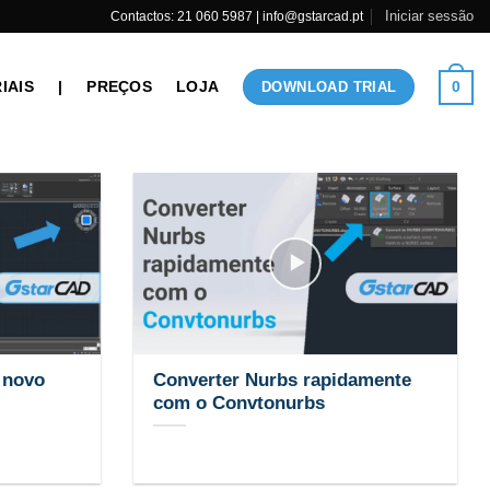
Iniciar sessão
Contactos: 21 060 5987 | info@gstarcad.pt
IAIS
|
PREÇOS
LOJA
0
DOWNLOAD TRIAL
 novo
Converter Nurbs rapidamente
com o Convtonurbs