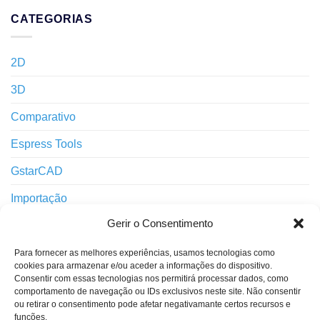
CATEGORIAS
2D
3D
Comparativo
Espress Tools
GstarCAD
Importação
Gerir o Consentimento
Impressão
Interface
Para fornecer as melhores experiências, usamos tecnologias como
cookies para armazenar e/ou aceder a informações do dispositivo.
Layers
Consentir com essas tecnologias nos permitirá processar dados, como
comportamento de navegação ou IDs exclusivos neste site. Não consentir
ou retirar o consentimento pode afetar negativamante certos recursos e
Notícias
funções.