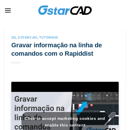
Skip
to
content
2D
,
GSTARCAD
,
TUTORIAIS
Gravar informação na linha de
comandos com o Rapiddist
Click to accept marketing cookies and
enable this content