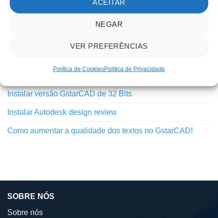
Tutoriais
ACEITAR
NEGAR
TUTORIAIS RECENTES
VER PREFERÊNCIAS
Inovação do GstarCAD 2025 – Python API
Política de Cookies
Politica de Privacidade
Como melhorar a qualidade de ficheiros DWFx!
Instalar versão GstarCAD de 32 Bits
Instalar Autodesk design review
Como aumentar a qualidade dos textos no GstarCAD!
SOBRE NÓS
Sobre nós