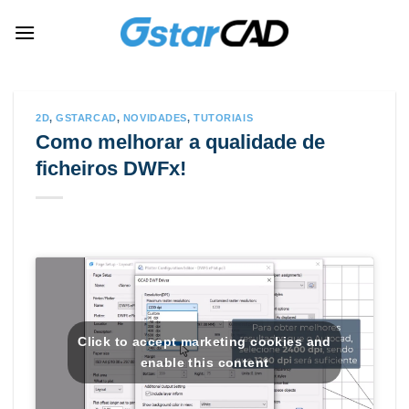
Skip
to
content
2D
,
GSTARCAD
,
NOVIDADES
,
TUTORIAIS
Como melhorar a qualidade de
ficheiros DWFx!
Click to accept marketing cookies and
enable this content