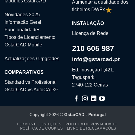
Módulos GstarCAD
Aumentar a qualidade dos
ficheiros DWFx
Novidades 2025
Informação Geral
INSTALAÇÃO
Funcionalidades
Licença de Rede
Tipos de Licenciamento
GstarCAD Mobile
210 605 987
Actualizações / Upgrades
info@gstarcad.pt
Ed. Inovação II,421,
COMPARATIVOS
Taguspark,
Standard vs Profissional
2740-122 Oeiras
GstarCAD vs AutoCAD®
Copyright 2026 ©
GstarCAD - Portugal
TERMOS E CONDIÇÕES
POLITICA DE PRIVACIDADE
POLÍTICA DE COOKIES
LIVRO DE RECLAMAÇÕES