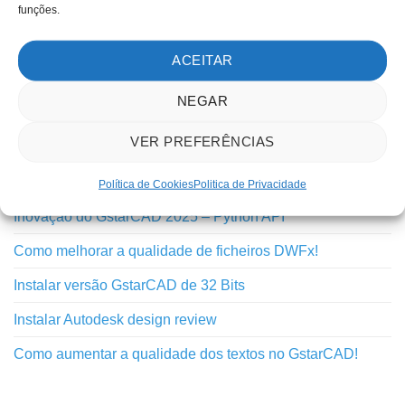
Notícias
funções.
Novidades
ACEITAR
Outros
NEGAR
Tutoriais
VER PREFERÊNCIAS
TUTORIAIS RECENTES
Política de Cookies
Politica de Privacidade
Inovação do GstarCAD 2025 – Python API
Como melhorar a qualidade de ficheiros DWFx!
Instalar versão GstarCAD de 32 Bits
Instalar Autodesk design review
Como aumentar a qualidade dos textos no GstarCAD!