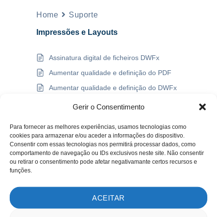
Home
Suporte
Impressões e Layouts
Assinatura digital de ficheiros DWFx
Aumentar qualidade e definição do PDF
Aumentar qualidade e definição do DWFx
Gerir o Consentimento
Para fornecer as melhores experiências, usamos tecnologias como
cookies para armazenar e/ou aceder a informações do dispositivo.
Consentir com essas tecnologias nos permitirá processar dados, como
SOBRE NÓS
comportamento de navegação ou IDs exclusivos neste site. Não consentir
ou retirar o consentimento pode afetar negativamante certos recursos e
Sobre nós
funções.
Clientes
Testemunhos
ACEITAR
MÉTODOS DE PAGAMENTO