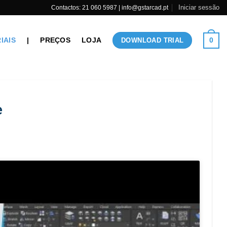
Iniciar sessão
Contactos: 21 060 5987 | info@gstarcad.pt
IAIS
|
PREÇOS
LOJA
0
DOWNLOAD TRIAL
e