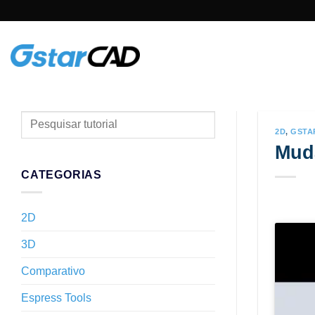
Skip
to
content
PESQUISAR
2D
,
GSTA
TUTORIAL
Muda
CATEGORIAS
2D
3D
Comparativo
Espress Tools