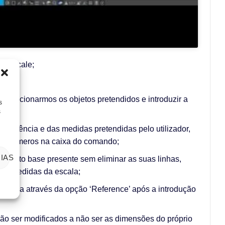
 – Scale;
 selecionarmos os objetos pretendidos e introduzir a
s
s
 referência e das medidas pretendidas pelo utilizador,
r os números na caixa do comando;
IAS
 objeto base presente sem eliminar as suas linhas,
r as medidas da escala;
 escala através da opção ‘Reference’ após a introdução
rão ser modificados a não ser as dimensões do próprio