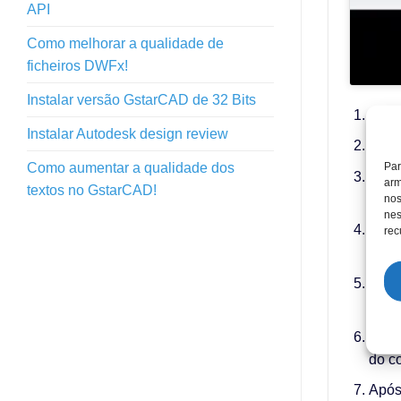
API
Como melhorar a qualidade de
ficheiros DWFx!
Instalar versão GstarCAD de 32 Bits
O co
Instalar Autodesk design review
O se
Par
Como aumentar a qualidade dos
Para 
arm
textos no GstarCAD!
esca
nos
nes
O ‘Sc
rec
para
É po
para 
Pode
do c
Após