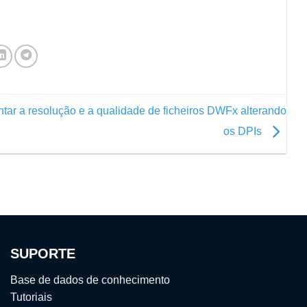
ar a resolução e a qualidade de ficheiros DWFx alterando
os DPIs
SUPORTE
Base de dados de conhecimento
Tutoriais