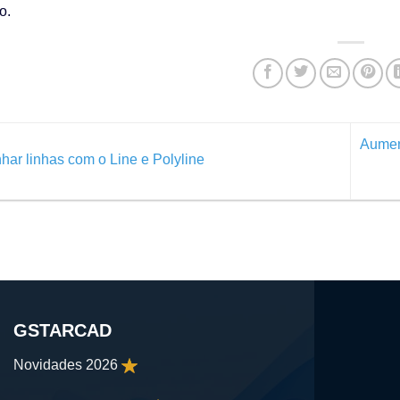
o.
Aument
ar linhas com o Line e Polyline
GSTARCAD
Novidades 2026