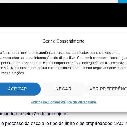
mando ‘Scale’ pode ser encontrado em Ribbon – Home – Modify
Gerir o Consentimento
u shortcut é ‘SCALE’;
a fornecer as melhores experiências, usamos tecnologias como cookies para
alterar a escala de objetos é necessário ativarmos o comando e
azenar e/ou aceder a informações do dispositivo. Consentir com essas tecnologia
la desejada;
 permitirá processar dados, como comportamento de navegação ou IDs exclusivo
te site. Não consentir ou retirar o consentimento pode afetar negativamante certos
ale’ irá modificar a escala de um objeto através de um ponto de
ursos e funções.
 adicionar as medidas basta, após ativar o comando, introduzi
ACEITAR
NEGAR
VER PREFERÊNC
ssível criar uma escala copiada do objeto escolhido mantendo o
o fazer basta selecionar a opção ‘Copy’ e de seguida introduzi
Política de Cookies
Politica de Privacidade
 ser introduzido também uma medida de referência para criar a
omando e a seleção de um objeto;
 o processo da escala, o tipo de linha e as propriedades NÃO i