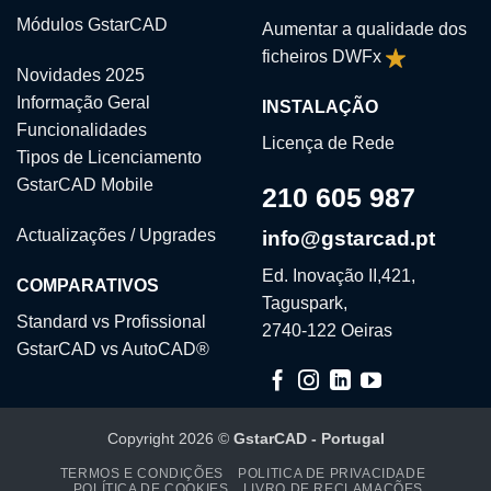
Módulos GstarCAD
Aumentar a qualidade dos
ficheiros DWFx
Novidades 2025
Informação Geral
INSTALAÇÃO
Funcionalidades
Licença de Rede
Tipos de Licenciamento
GstarCAD Mobile
210 605 987
Actualizações / Upgrades
info@gstarcad.pt
Ed. Inovação II,421,
COMPARATIVOS
Taguspark,
Standard vs Profissional
2740-122 Oeiras
GstarCAD vs AutoCAD®
Copyright 2026 ©
GstarCAD - Portugal
TERMOS E CONDIÇÕES
POLITICA DE PRIVACIDADE
POLÍTICA DE COOKIES
LIVRO DE RECLAMAÇÕES