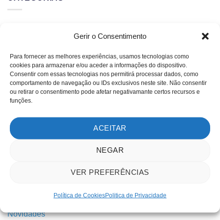
2D
Gerir o Consentimento
3D
Para fornecer as melhores experiências, usamos tecnologias como
Comparativo
cookies para armazenar e/ou aceder a informações do dispositivo.
Consentir com essas tecnologias nos permitirá processar dados, como
comportamento de navegação ou IDs exclusivos neste site. Não consentir
Espress Tools
ou retirar o consentimento pode afetar negativamante certos recursos e
funções.
GstarCAD
Importação
ACEITAR
Impressão
NEGAR
Interface
VER PREFERÊNCIAS
Layers
Notícias
Política de Cookies
Politica de Privacidade
Novidades