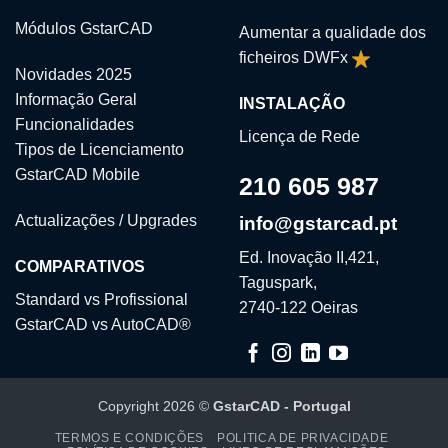
Módulos GstarCAD
Aumentar a qualidade dos
ficheiros DWFx
Novidades 2025
Informação Geral
INSTALAÇÃO
Funcionalidades
Licença de Rede
Tipos de Licenciamento
GstarCAD Mobile
210 605 987
Actualizações / Upgrades
info@gstarcad.pt
Ed. Inovação II,421,
COMPARATIVOS
Taguspark,
Standard vs Profissional
2740-122 Oeiras
GstarCAD vs AutoCAD®
Copyright 2026 ©
GstarCAD - Portugal
TERMOS E CONDIÇÕES
POLITICA DE PRIVACIDADE