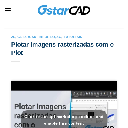
Skip
to
content
2D
,
GSTARCAD
,
IMPORTAÇÃO
,
TUTORIAIS
Plotar imagens rasterizadas com o
Plot
Click to accept marketing cookies and
enable this content