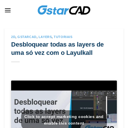
Skip
to
content
2D
,
GSTARCAD
,
LAYERS
,
TUTORIAIS
Desbloquear todas as layers de
uma só vez com o Layulkall
Click to accept marketing cookies and
enable this content