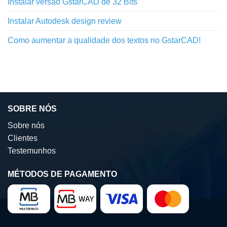
Instalar versão GstarCAD de 32 Bits
Instalar Autodesk design review
Como aumentar a qualidade dos textos no GstarCAD!
SOBRE NÓS
Sobre nós
Clientes
Testemunhos
MÉTODOS DE PAGAMENTO