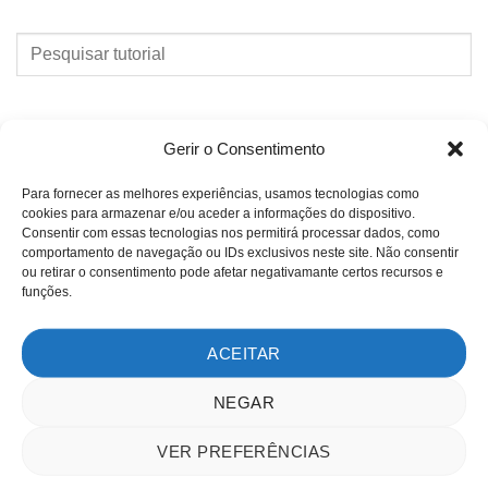
PESQUISAR
TUTORIAL
CATEGORIAS
Gerir o Consentimento
Para fornecer as melhores experiências, usamos tecnologias como
2D
cookies para armazenar e/ou aceder a informações do dispositivo.
Consentir com essas tecnologias nos permitirá processar dados, como
3D
comportamento de navegação ou IDs exclusivos neste site. Não consentir
ou retirar o consentimento pode afetar negativamante certos recursos e
Comparativo
funções.
Espress Tools
ACEITAR
GstarCAD
NEGAR
Importação
Impressão
VER PREFERÊNCIAS