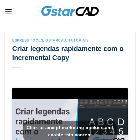
Skip
to
content
ESPRESS TOOLS
,
GSTARCAD
,
TUTORIAIS
Criar legendas rapidamente com o
Incremental Copy
Click to accept marketing cookies and
enable this content