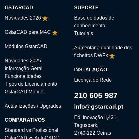
GSTARCAD
SUPORTE
Novidades 2026
Base de dados de
conhecimento
GstarCAD para MAC
Tutoriais
Módulos GstarCAD
Aumentar a qualidade dos
ficheiros DWFx
Novidades 2025
Informação Geral
INSTALAÇÃO
Funcionalidades
Licença de Rede
Tipos de Licenciamento
GstarCAD Mobile
210 605 987
Actualizações / Upgrades
info@gstarcad.pt
Ed. Inovação II,421,
COMPARATIVOS
Taguspark,
Standard vs Profissional
2740-122 Oeiras
GstarCAD vs AutoCAD®