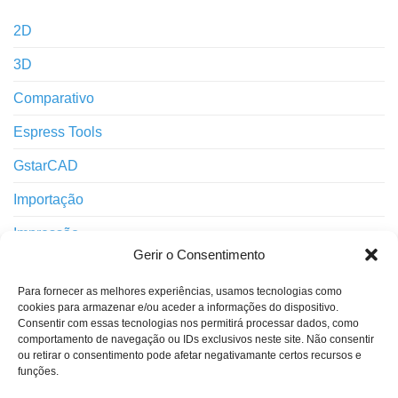
2D
3D
Comparativo
Espress Tools
GstarCAD
Importação
Impressão
Gerir o Consentimento
Interface
Para fornecer as melhores experiências, usamos tecnologias como
Layers
cookies para armazenar e/ou aceder a informações do dispositivo.
Consentir com essas tecnologias nos permitirá processar dados, como
Notícias
comportamento de navegação ou IDs exclusivos neste site. Não consentir
ou retirar o consentimento pode afetar negativamante certos recursos e
Novidades
funções.