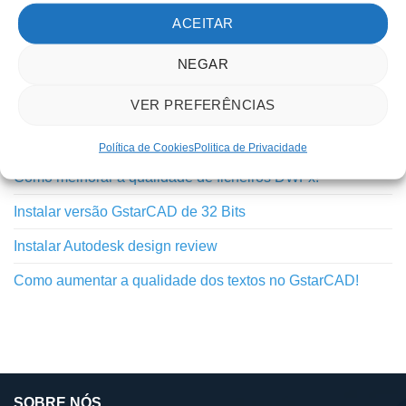
Outros
ACEITAR
Tutoriais
NEGAR
TUTORIAIS RECENTES
VER PREFERÊNCIAS
Inovação do GstarCAD 2025 – Python API
Política de Cookies
Politica de Privacidade
Como melhorar a qualidade de ficheiros DWFx!
Instalar versão GstarCAD de 32 Bits
Instalar Autodesk design review
Como aumentar a qualidade dos textos no GstarCAD!
SOBRE NÓS