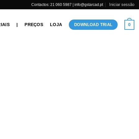
Iniciar sessão
Contactos: 21 060 5987 | info@gstarcad.pt
IAIS
|
PREÇOS
LOJA
0
DOWNLOAD TRIAL