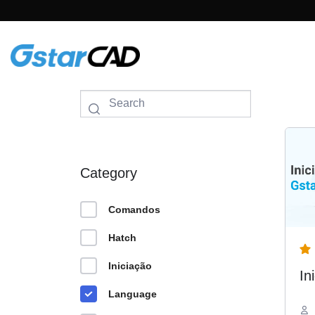
Skip
to
content
Category
Comandos
Hatch
Iniciação
In
Language