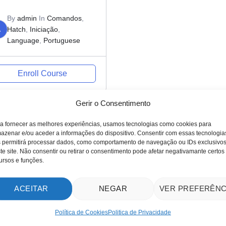
By
admin
In
Comandos
,
A
Hatch
,
Iniciação
,
Language
,
Portuguese
Enroll Course
Gerir o Consentimento
a fornecer as melhores experiências, usamos tecnologias como cookies para
azenar e/ou aceder a informações do dispositivo. Consentir com essas tecnologia
 permitirá processar dados, como comportamento de navegação ou IDs exclusivo
te site. Não consentir ou retirar o consentimento pode afetar negativamante certos
ursos e funções.
ACEITAR
NEGAR
VER PREFERÊNC
Política de Cookies
Politica de Privacidade