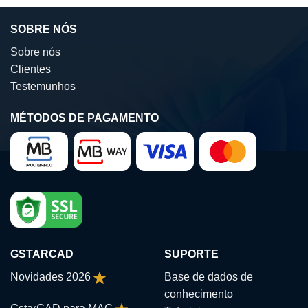
product
has
SOBRE NÓS
multiple
variants.
Sobre nós
The
Clientes
options
Testemunhos
may
be
chosen
MÉTODOS DE PAGAMENTO
on
the
product
page
GSTARCAD
SUPORTE
Novidades 2026
Base de dados de
conhecimento