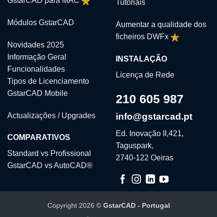
GstarCAD para MAC
Tutoriais
Módulos GstarCAD
Aumentar a qualidade dos
ficheiros DWFx
Novidades 2025
Informação Geral
INSTALAÇÃO
Funcionalidades
Licença de Rede
Tipos de Licenciamento
GstarCAD Mobile
210 605 987
Actualizações / Upgrades
info@gstarcad.pt
Ed. Inovação II,421,
COMPARATIVOS
Taguspark,
Standard vs Profissional
2740-122 Oeiras
GstarCAD vs AutoCAD®
Copyright 2026 ©
GstarCAD - Portugal