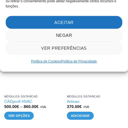
ou retirar o consentimento pode afetar negativamante certos recursos e
funções.
PRODUTOS RELACIONADOS
ACEITAR
NEGAR
VER PREFERÊNCIAS
Política de Cookies
Politica de Privacidade
MÓDULOS GSTARCAD
MÓDULOS GSTARCAD
CADprofi HVAC
Artisan
Price
500.00
€
–
860.00
€
370.00
€
+IVA
+IVA
range:
500.00€
VER OPÇÕES
ADICIONAR
through
860.00€
This