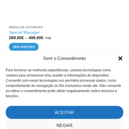
MÓDULOS GSTARCAD
Spacial Manager
Price
289.00
€
–
499.00
€
+IVA
range:
289.00€
VER OPÇÕES
through
499.00€
This
Gerir o Consentimento
product
has
Para fornecer as melhores experiências, usamos tecnologias como
multiple
cookies para armazenar e/ou aceder a informações do dispositivo.
variants.
SOBRE NÓS
Consentir com essas tecnologias nos permitirá processar dados, como
The
comportamento de navegação ou IDs exclusivos neste site. Não consentir
Sobre nós
options
ou retirar o consentimento pode afetar negativamante certos recursos e
may
funções.
Clientes
be
Testemunhos
chosen
ACEITAR
on
MÉTODOS DE PAGAMENTO
the
NEGAR
product