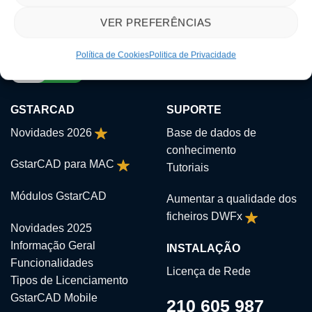
page
VER PREFERÊNCIAS
Política de Cookies
Politica de Privacidade
GSTARCAD
SUPORTE
Novidades 2026
Base de dados de
conhecimento
GstarCAD para MAC
Tutoriais
Módulos GstarCAD
Aumentar a qualidade dos
ficheiros DWFx
Novidades 2025
Informação Geral
INSTALAÇÃO
Funcionalidades
Licença de Rede
Tipos de Licenciamento
GstarCAD Mobile
210 605 987