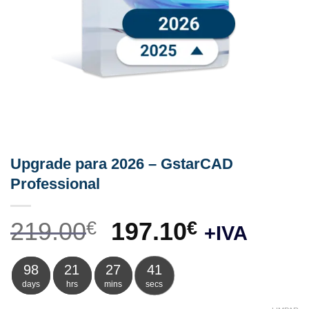
Upgrade para 2026 – GstarCAD
Professional
O
O
219.00
197.10
€
€
+IVA
preço
preço
98
21
27
41
original
atual
days
hrs
mins
secs
era:
é: