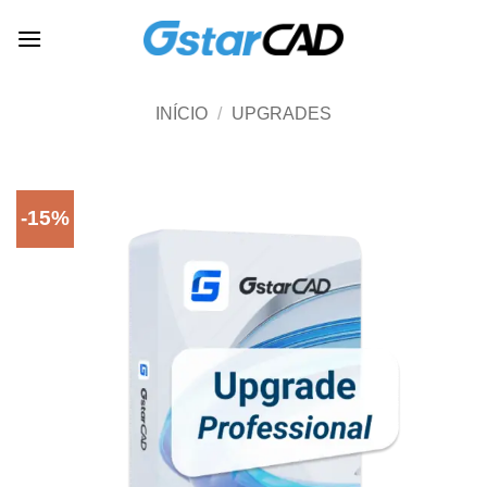
Skip
to
content
INÍCIO
/
UPGRADES
-15%