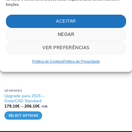
PRODUTOS RELACIONADOS
funções.
ACEITAR
-15%
NEGAR
VER PREFERÊNCIAS
Política de Cookies
Politica de Privacidade
UPGRADES
Upgrade para 2026 –
GstarCAD Standard
Price
179.10
€
–
206.10
€
+IVA
range:
179.10€
SELECT OPTIONS
through
206.10€
This
product