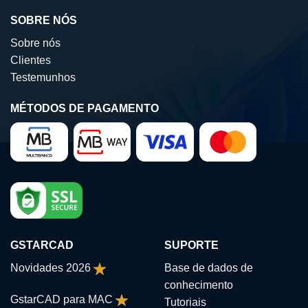
has
SOBRE NÓS
multiple
variants.
Sobre nós
The
Clientes
options
Testemunhos
may
be
chosen
MÉTODOS DE PAGAMENTO
on
the
product
page
GSTARCAD
SUPORTE
Novidades 2026
Base de dados de
conhecimento
GstarCAD para MAC
Tutoriais