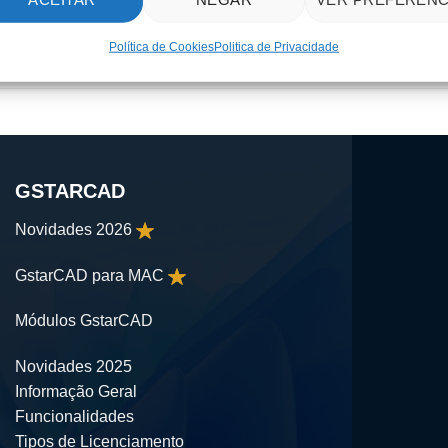
Perpétua
,
1 Ano
Política de Cookies
Politica de Privacidade
Monoposto
,
Rede
,
Dongle
GSTARCAD
Novidades 2026
GstarCAD para MAC
Módulos GstarCAD
Novidades 2025
Informação Geral
Funcionalidades
Tipos de Licenciamento