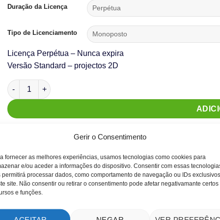
Duração da Licença
Tipo de Licenciamento
Licença Perpétua – Nunca expira
Versão Standard – projectos 2D
Quantidade de GstarCAD 2025
ADIC
Gerir o Consentimento
a fornecer as melhores experiências, usamos tecnologias como cookies para
azenar e/ou aceder a informações do dispositivo. Consentir com essas tecnologia
 permitirá processar dados, como comportamento de navegação ou IDs exclusivo
te site. Não consentir ou retirar o consentimento pode afetar negativamante certos
ursos e funções.
Standard (2D), Professional(2D/3D)
ACEITAR
NEGAR
VER PREFERÊNC