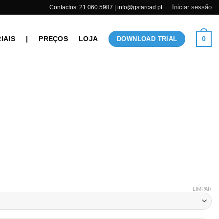
Iniciar sessão
Contactos: 21 060 5987 | info@gstarcad.pt
IAIS
|
PREÇOS
LOJA
0
DOWNLOAD TRIAL
LIMPAR