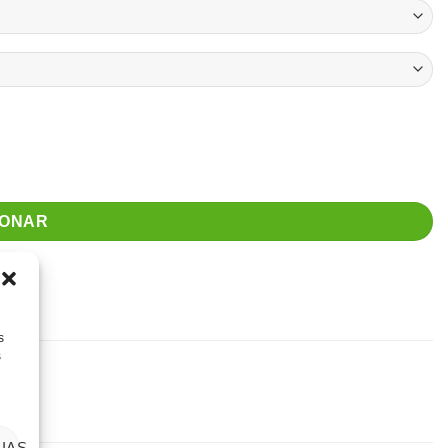
IONAR
s
s
IAS