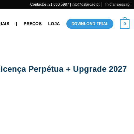
Iniciar sessão
Contactos: 21 060 5987 | info@gstarcad.pt
IAIS
|
PREÇOS
LOJA
0
DOWNLOAD TRIAL
Licença Perpétua + Upgrade 2027
a + Upgrade 2027