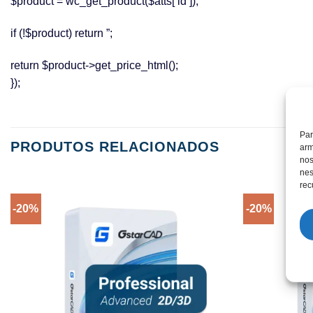
$product = wc_get_product($atts[‘id’]);
if (!$product) return ”;
return $product->get_price_html();
});
Par
PRODUTOS RELACIONADOS
arm
nos
nes
rec
-20%
-20%