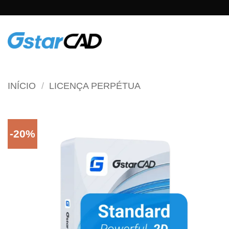
Skip
to
content
INÍCIO
/
LICENÇA PERPÉTUA
-20%