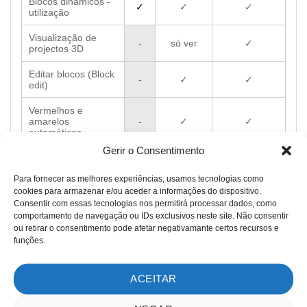
Blocos dinâmicos -
✓
✓
✓
utilização
Visualização de
-
só ver
✓
projectos 3D
Editar blocos (Block
-
✓
✓
edit)
Vermelhos e
amarelos
-
✓
✓
automáticos
Gerir o Consentimento
Express Tools
-
✓
✓
Para fornecer as melhores experiências, usamos tecnologias como
Importação
cookies para armazenar e/ou aceder a informações do dispositivo.
aplicativos externos
-
✓
✓
Consentir com essas tecnologias nos permitirá processar dados, como
/ plugins
comportamento de navegação ou IDs exclusivos neste site. Não consentir
ou retirar o consentimento pode afetar negativamante certos recursos e
Importação e
funções.
desenvolvimento de
-
✓
✓
aplicativos Lisp,
VBA, .NET, Fas
ACEITAR
Ficheiros IFC -
Importação e
-
✓
✓