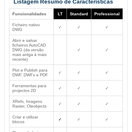
Listagem Resumo de Características
Funcionalidades
LT
Standard
Professional
Ficheiro nativo
✓
✓
✓
DWG
Abrir e salvar
ficheiros AutoCAD
DWG (da versão
✓
✓
mais antga à mais
recente)
Plot e Publish para
✓
✓
✓
DWF, DWFx e PDF
Ferramentas para
✓
✓
✓
projectos 2D
XRefs, Imagens
✓
✓
✓
Raster, Oleobjects
Criar e utilizar
✓
✓
✓
blocos