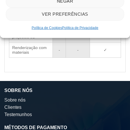
NEGAR
exportação
Blocos dinâmicos -
VER PREFERÊNCIAS
Criar e editar
-
-
✓
programação
Política de Cookies
Politica de Privacidade
Ferramentas para
-
-
✓
projectos 3D
Renderização com
-
-
✓
materiais
SOBRE NÓS
Sobre nós
Clientes
Testemunhos
MÉTODOS DE PAGAMENTO