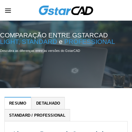
Skip
to
content
COMPARAÇÃO ENTRE GSTARCAD
LIGHT, STANDARD
e
PROFESSIONAL
Descubra as diferenças entre as versões do GstarCAD
RESUMO
DETALHADO
STANDARD / PROFESSIONAL