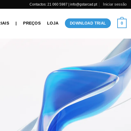
Iniciar sessão
Contactos: 21 060 5987 | info@gstarcad.pt
IAIS
|
PREÇOS
LOJA
0
DOWNLOAD TRIAL