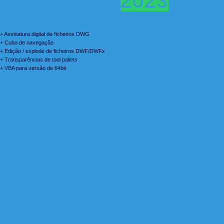
GSTARCAD
2023
AINDA MAIS RÁPIDO COM FUNCIONALIDADES INCRÍVEIS
+ Assinatura digital de ficheiros DWG
+ Cubo de navegação
+ Edição / explode de ficheiros DWF/DWFx
+ Transparências de tool pallets
+ VBA para versão de 64bit