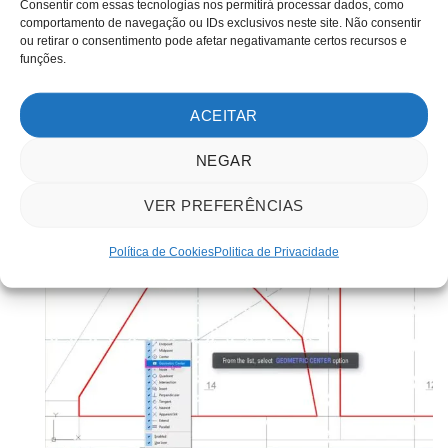
comando ativo. Isso mostra exatamente como os
Consentir com essas tecnologias nos permitirá processar dados, como
comportamento de navegação ou IDs exclusivos neste site. Não consentir
objetos serão vistos quando o comando for executado.
ou retirar o consentimento pode afetar negativamante certos recursos e
À medida que você faz alterações no comando, você
funções.
pode visualizar instantaneamente o resultado final.
ACEITAR
VER VÍDEO
NEGAR
VER PREFERÊNCIAS
Política de Cookies
Politica de Privacidade