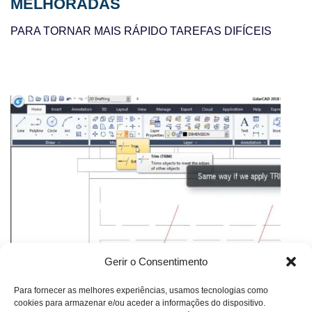
MELHORADAS
PARA TORNAR MAIS RÁPIDO TAREFAS DIFÍCEIS
Gerir o Consentimento
COMMAND PREVIEW
Para fornecer as melhores experiências, usamos tecnologias como
A preview do comando fornece um feedback rápido do
cookies para armazenar e/ou aceder a informações do dispositivo.