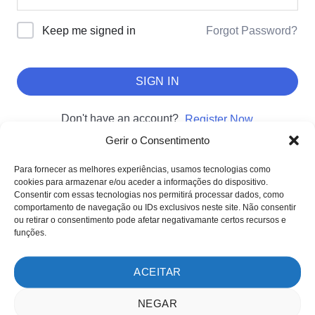
Forgot Password?
Keep me signed in
SIGN IN
Don't have an account?
Register Now
Gerir o Consentimento
Para fornecer as melhores experiências, usamos tecnologias como
cookies para armazenar e/ou aceder a informações do dispositivo.
SOBRE NÓS
Consentir com essas tecnologias nos permitirá processar dados, como
comportamento de navegação ou IDs exclusivos neste site. Não consentir
Sobre nós
ou retirar o consentimento pode afetar negativamante certos recursos e
Clientes
funções.
Testemunhos
ACEITAR
MÉTODOS DE PAGAMENTO
NEGAR