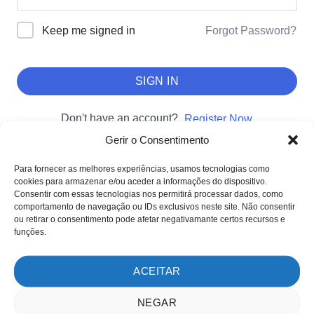
Forgot Password?
Keep me signed in
SIGN IN
Don't have an account?
Register Now
Gerir o Consentimento
Para fornecer as melhores experiências, usamos tecnologias como
cookies para armazenar e/ou aceder a informações do dispositivo.
SOBRE NÓS
Consentir com essas tecnologias nos permitirá processar dados, como
comportamento de navegação ou IDs exclusivos neste site. Não consentir
Sobre nós
ou retirar o consentimento pode afetar negativamante certos recursos e
Clientes
funções.
Testemunhos
ACEITAR
MÉTODOS DE PAGAMENTO
NEGAR