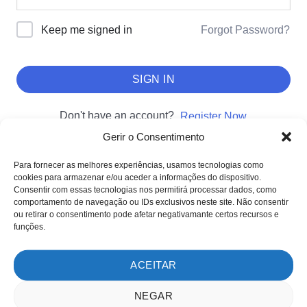
Forgot Password?
Keep me signed in
SIGN IN
Don't have an account?
Register Now
Gerir o Consentimento
Para fornecer as melhores experiências, usamos tecnologias como
cookies para armazenar e/ou aceder a informações do dispositivo.
SOBRE NÓS
Consentir com essas tecnologias nos permitirá processar dados, como
comportamento de navegação ou IDs exclusivos neste site. Não consentir
Sobre nós
ou retirar o consentimento pode afetar negativamante certos recursos e
Clientes
funções.
Testemunhos
ACEITAR
MÉTODOS DE PAGAMENTO
NEGAR