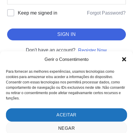
Forgot Password?
Keep me signed in
SIGN IN
Don't have an account?
Register Now
Gerir o Consentimento
Para fornecer as melhores experiências, usamos tecnologias como
cookies para armazenar e/ou aceder a informações do dispositivo.
SOBRE NÓS
Consentir com essas tecnologias nos permitirá processar dados, como
comportamento de navegação ou IDs exclusivos neste site. Não consentir
Sobre nós
ou retirar o consentimento pode afetar negativamante certos recursos e
Clientes
funções.
Testemunhos
ACEITAR
MÉTODOS DE PAGAMENTO
NEGAR