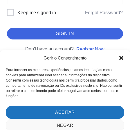
Forgot Password?
Keep me signed in
SIGN IN
Don't have an account?
Register Now
Gerir o Consentimento
Para fornecer as melhores experiências, usamos tecnologias como
cookies para armazenar e/ou aceder a informações do dispositivo.
SOBRE NÓS
Consentir com essas tecnologias nos permitirá processar dados, como
comportamento de navegação ou IDs exclusivos neste site. Não consentir
Sobre nós
ou retirar o consentimento pode afetar negativamante certos recursos e
Clientes
funções.
Testemunhos
ACEITAR
MÉTODOS DE PAGAMENTO
NEGAR