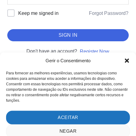
Forgot Password?
Keep me signed in
SIGN IN
Don't have an account?
Register Now
Gerir o Consentimento
Para fornecer as melhores experiências, usamos tecnologias como
cookies para armazenar e/ou aceder a informações do dispositivo.
SOBRE NÓS
Consentir com essas tecnologias nos permitirá processar dados, como
comportamento de navegação ou IDs exclusivos neste site. Não consentir
Sobre nós
ou retirar o consentimento pode afetar negativamante certos recursos e
Clientes
funções.
Testemunhos
ACEITAR
MÉTODOS DE PAGAMENTO
NEGAR