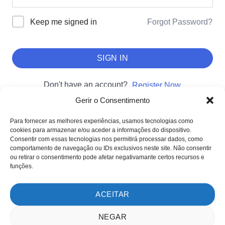
Forgot Password?
Keep me signed in
SIGN IN
Don't have an account?
Register Now
Gerir o Consentimento
Para fornecer as melhores experiências, usamos tecnologias como
cookies para armazenar e/ou aceder a informações do dispositivo.
SOBRE NÓS
Consentir com essas tecnologias nos permitirá processar dados, como
comportamento de navegação ou IDs exclusivos neste site. Não consentir
Sobre nós
ou retirar o consentimento pode afetar negativamante certos recursos e
Clientes
funções.
Testemunhos
ACEITAR
MÉTODOS DE PAGAMENTO
NEGAR